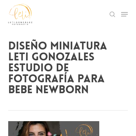
Skip
to
Menu
search
main
Close
content
Menu
diseño miniatura
leti gonozales
estudio de
fotografía para
bebe newborn