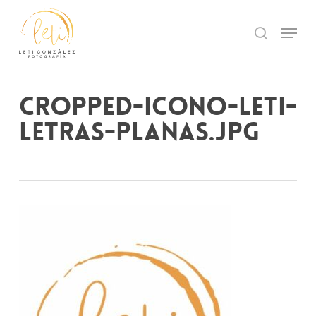
Skip
to
Menu
search
main
Close
content
Menu
cropped-icono-leti-
letras-planas.jpg