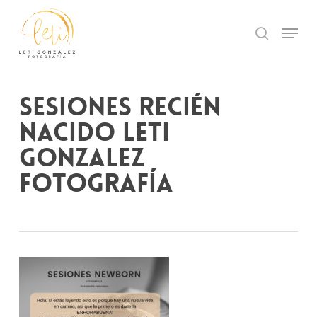
Skip
to
Menu
search
main
Close
content
Menu
Sesiones Recién
Nacido Leti
Gonzalez
Fotografía