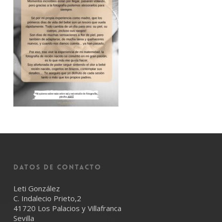
Datos de Contacto
Leti González
C. Indalecio Prieto,2
41720 Los Palacios y Villafranca
Sevilla