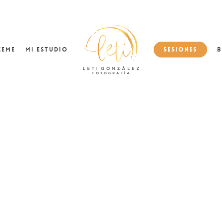
ceme
Mi Estudio
Sesiones
B