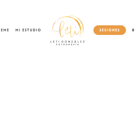
ceme
Mi Estudio
Sesiones
B