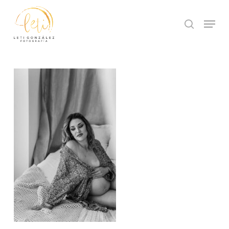
Skip
to
Menu
search
main
Close
content
Menu