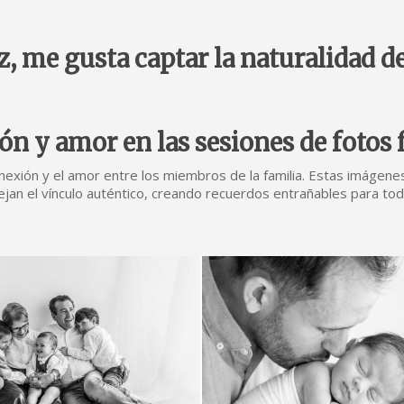
z, me gusta captar la naturalidad 
n y amor en las sesiones de fotos 
conexión y el amor entre los miembros de la familia. Estas imág
ejan el vínculo auténtico, creando recuerdos entrañables para toda
leti-
gonzalez-
fotografo-
para-
bebes3