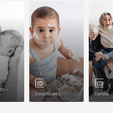
Learn
Learn
more
more
do –
Smashcakes
Familia