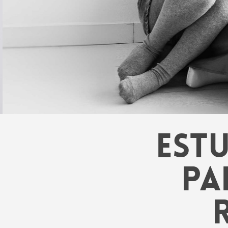
Est
pa
Hit enter to search or ESC to close