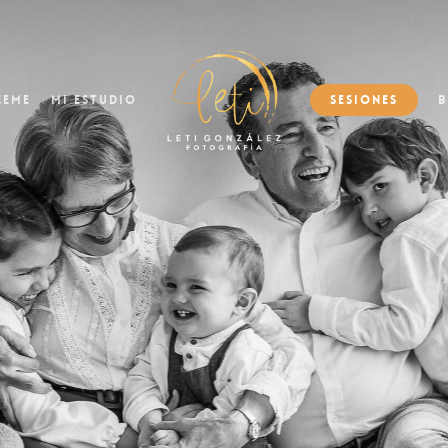
ceme
Mi Estudio
Sesiones
B
Juntos.
on solo unas fotos, es una experiencia inolvi