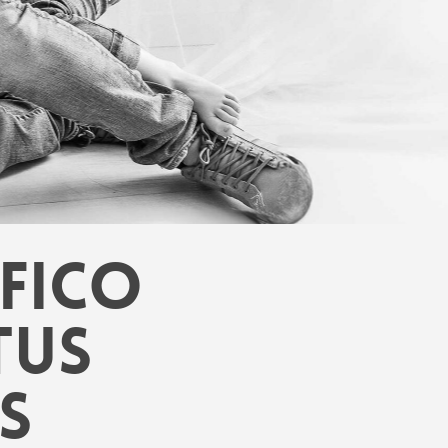
fico
tus
s