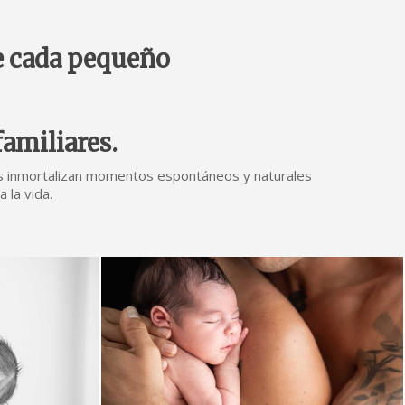
de cada pequeño
familiares.
enes inmortalizan momentos espontáneos y naturales
 la vida.
fotografia-
de-
newborn-
recien-
nacido-
los-
palacios-
y-