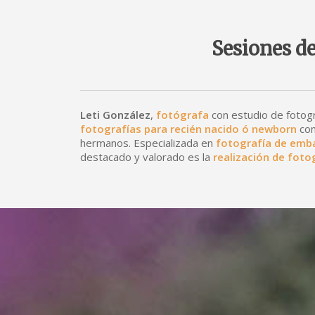
Sesiones de
Leti González
,
fotógrafa
con estudio de fotogr
fotografías para recién nacido ó newborn
con
hermanos. Especializada en
fotografía de emb
destacado y valorado es la
realización de fot