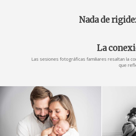
Nada de rigide
La conexió
Las sesiones fotográficas familiares resaltan la 
que refl
leti-
leti-
gonzalez-
gonzalez-
fotografo-
fotografo-
para-
para-
bebes-
bebes-
1
2