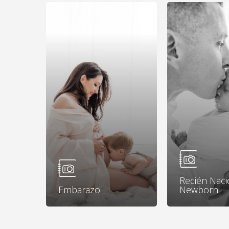
Learn
Learn
more
more
Recién Naci
Embarazo
Newborn