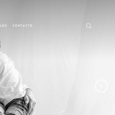
search
log
Contacto
dable.