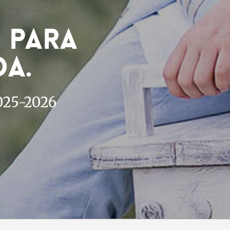
 para
da.
025-2026