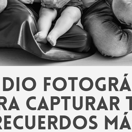
PRECIOS
udio fotográ
ra capturar 
recuerdos má