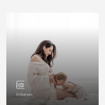
Learn
more
Embarazo