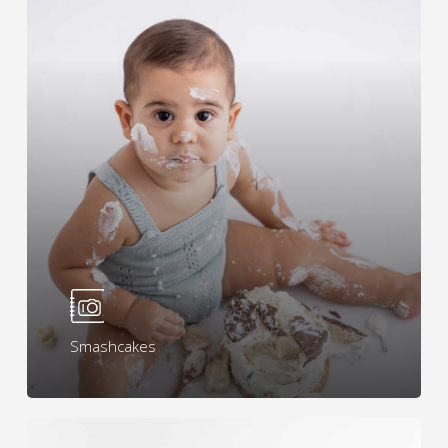
Learn
more
Smashcakes
Learn
more